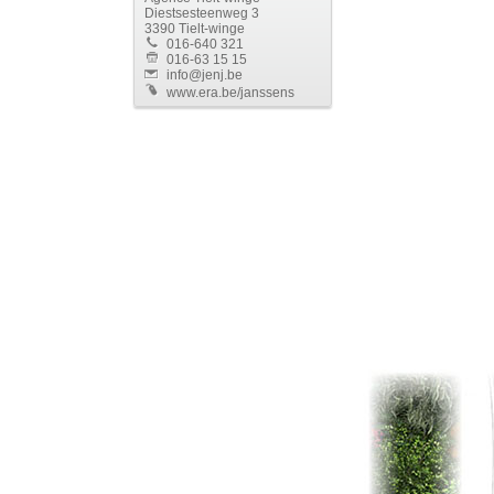
Diestsesteenweg 3
3390 Tielt-winge
016-640 321
016-63 15 15
info@jenj.be
www.era.be/janssens