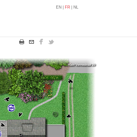
EN
|
FR
|
NL