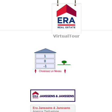
1
0
-1
Era Janssens & Janssens
Agence Tielt-winge