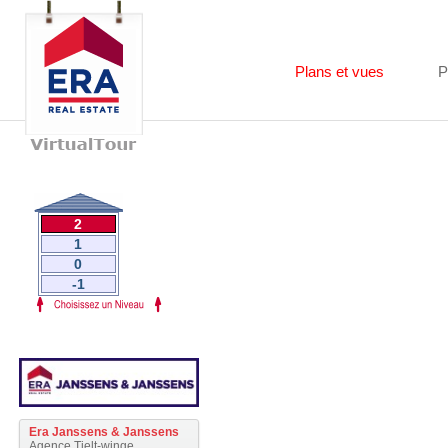
Plans et vues
P
2
1
0
-1
Era Janssens & Janssens
Agence Tielt-winge