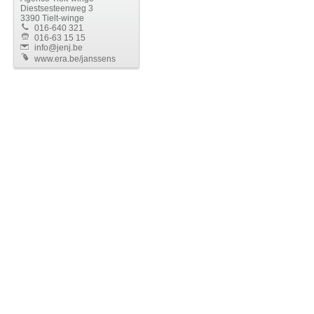
Diestsesteenweg 3
3390 Tielt-winge
016-640 321
016-63 15 15
info@jenj.be
www.era.be/janssens